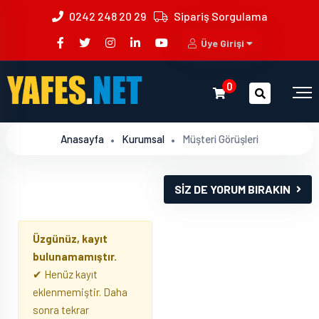
0242 248 20 29
Sipariş Sorgulama
Üye Girişi
0
Anasayfa
Kurumsal
Müşteri Görüşleri
SİZ DE YORUM BIRAKIN
Üzgünüz, kayıt
bulunamamıştır.
✔ Henüz kayıt
eklenmemiştir. Daha
sonra tekrar