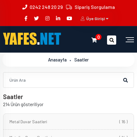
0242 248 20 29
Sipariş Sorgulama
Üye Girişi
0
Anasayfa
Saatler
Saatler
214 Ürün gösteriliyor
Metal Duvar Saatleri
( 16 )