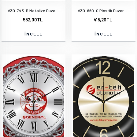
V30-743-B Metalize Duvar Saati
V30-660-G Plastik Duvar Saati
552,00TL
415,20TL
İNCELE
İNCELE