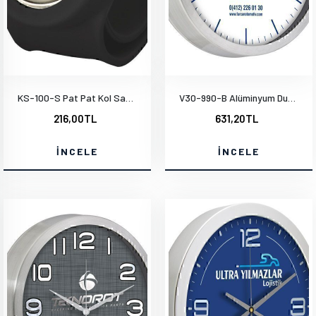
KS-100-S Pat Pat Kol Saati
V30-990-B Alüminyum Duvar Saati
216,00TL
631,20TL
İNCELE
İNCELE