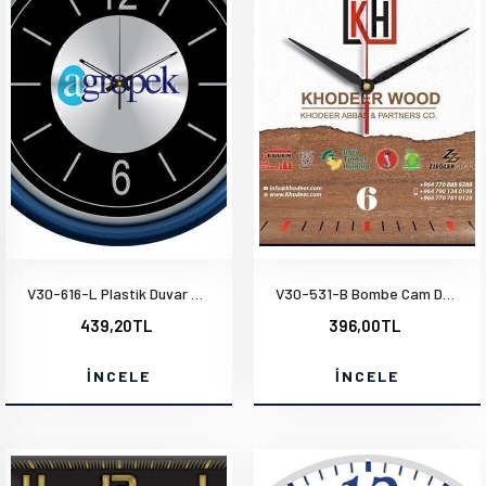
V30-616-L Plastik Duvar Saati
V30-531-B Bombe Cam Duvar Saati
439,20TL
396,00TL
İNCELE
İNCELE