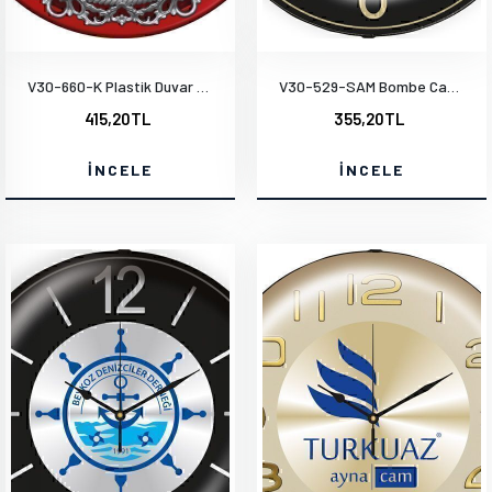
V30-660-K Plastik Duvar Saati
V30-529-SAM Bombe Cam Duvar Saati
415,20TL
355,20TL
İNCELE
İNCELE