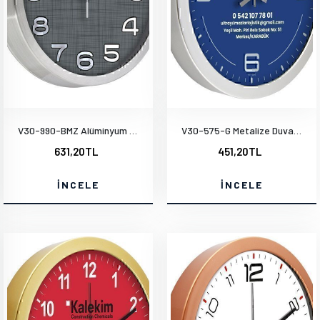
V30-990-BMZ Alüminyum Duvar Saati
V30-575-G Metalize Duvar Saati
631,20TL
451,20TL
İNCELE
İNCELE