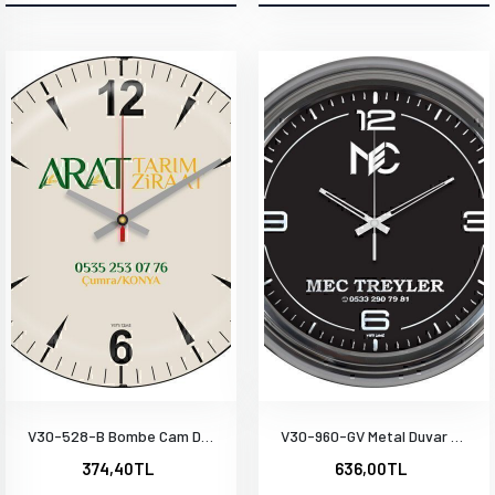
V30-528-B Bombe Cam Duvar Saati
V30-960-GV Metal Duvar Saati
374,40TL
636,00TL