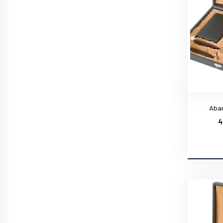
Aban
4