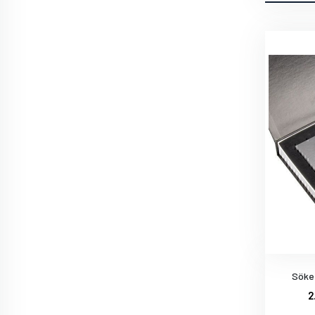
Söke-
2