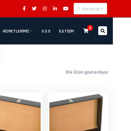
Üye Girişi
0
HİZMETLERİMİZ
S.S.S
İLETİŞİM
104 Ürün gösteriliyor