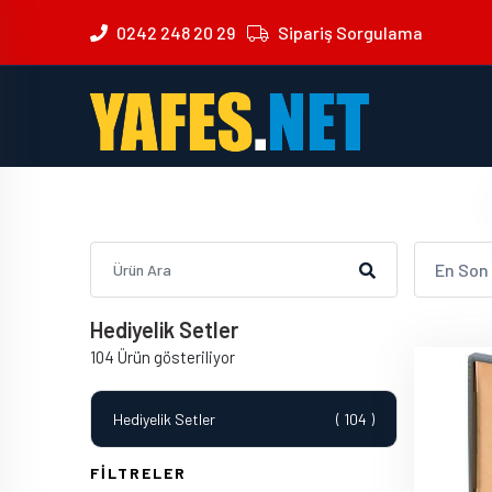
0242 248 20 29
Sipariş Sorgulama
En Son
Hediyelik Setler
104 Ürün gösteriliyor
Hediyelik Setler
( 104 )
FİLTRELER