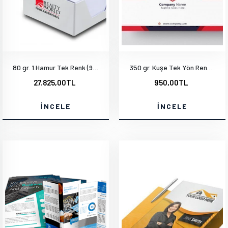
80 gr. 1.Hamur Tek Renk (9.4x13.3cm) 1000 Adet
350 gr. Kuşe Tek Yön Renkli Mat Selefonlu Kabartma Laklı
27.825,00TL
950,00TL
İNCELE
İNCELE