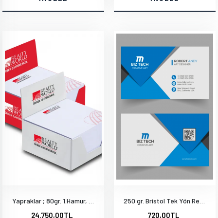
Yapraklar ; 80gr. 1.Hamur, Tek Yön, Tek Renk 78x78 mm. 1000 Adet
250 gr. Bristol Tek Yön Renkli Parlak Selefonlu Arkası Tek Renk Siyah
24.750,00TL
720,00TL