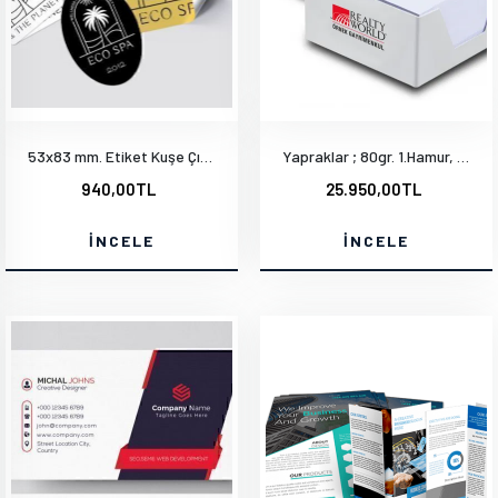
53x83 mm. Etiket Kuşe Çıkartma
Yapraklar ; 80gr. 1.Hamur, Tek Yön Mat, Tek Renk 78x78 mm. 1000 Adet
940,00TL
25.950,00TL
İNCELE
İNCELE