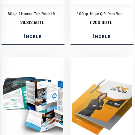
80 gr. 1.Hamur Tek Renk (9.4x13.3cm) 1000 Adet
400 gr. Kuşe Çift Yön Renkli Mat Selefonlu Laklı
26.812,50TL
1.200,00TL
İNCELE
İNCELE