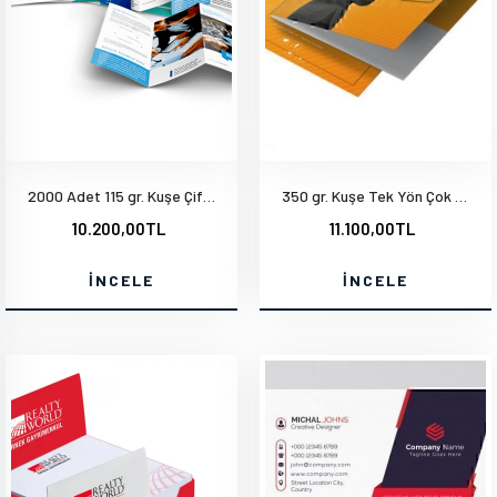
2000 Adet 115 gr. Kuşe Çift Yön Baskı A3-28x40 cm
350 gr. Kuşe Tek Yön Çok Renkli Mat Selefon - İçi Tek Renk 1000 Adet
10.200,00TL
11.100,00TL
İNCELE
İNCELE