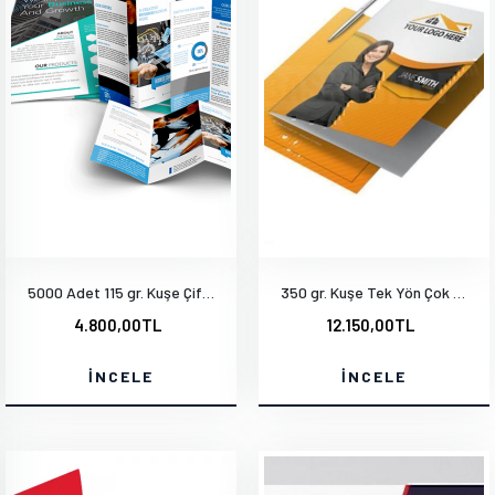
5000 Adet 115 gr. Kuşe Çift Yön Baskı A7 9.5x20 cm
350 gr. Kuşe Tek Yön Çok Renkli Mat Selefon Kabartma Lak - İçi Tek Renk 1000 Adet
4.800,00TL
12.150,00TL
İNCELE
İNCELE