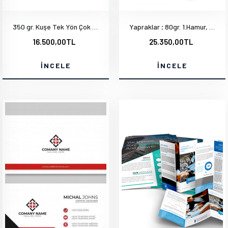
350 gr. Kuşe Tek Yön Çok Renkli Mat Selefon - İçi Tek Renk 1000 Adet
Yapraklar ; 80gr. 1.Hamur, Tek Yön Parlak , Tek Renk 78x78 mm. 1000 Adet
16.500,00TL
25.350,00TL
İNCELE
İNCELE