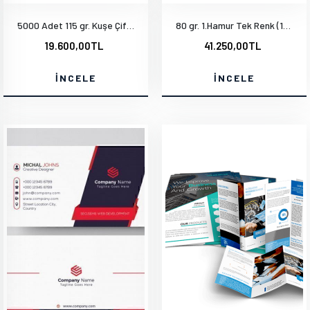
5000 Adet 115 gr. Kuşe Çift Yön Baskı A3-28x40 cm
80 gr. 1.Hamur Tek Renk (14x20cm) 1000 Adet
19.600,00TL
41.250,00TL
İNCELE
İNCELE