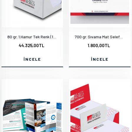
80 gr. 1.Hamur Tek Renk (14x20cm) 1000 Adet
700 gr. Sıvama Mat Selefon Kabartma Laklı Özel Kesim Çift Yön
44.325,00TL
1.800,00TL
İNCELE
İNCELE