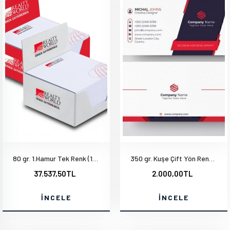
80 gr. 1.Hamur Tek Renk (14x20cm) 1000 Adet
350 gr. Kuşe Çift Yön Renkli Mat Selefonlu Özel Kesim Laklı - Ön Yüz Altın Yaldız
37.537,50TL
2.000,00TL
İNCELE
İNCELE