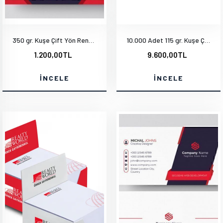
350 gr. Kuşe Çift Yön Renkli Mat Selefonlu Kabartma Laklı Oval Kesim
10.000 Adet 115 gr. Kuşe Çift Yön Baskı A7 9.5x20 cm
1.200,00TL
9.600,00TL
İNCELE
İNCELE