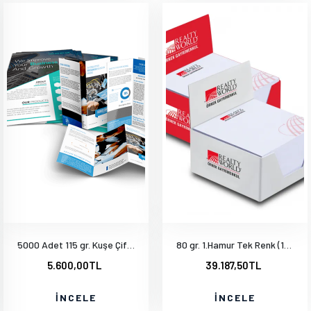
5000 Adet 115 gr. Kuşe Çift Yön Baskı A5-14x20 cm
80 gr. 1.Hamur Tek Renk (14x20cm) 1000 Adet
5.600,00TL
39.187,50TL
İNCELE
İNCELE