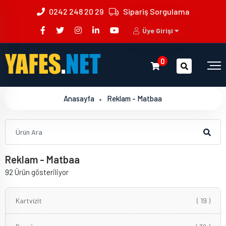
0242 248 20 29
Sipariş Sorgulama
Üye Girişi
0
Anasayfa
Reklam - Matbaa
Reklam - Matbaa
92 Ürün gösteriliyor
Kartvizit
( 19 )