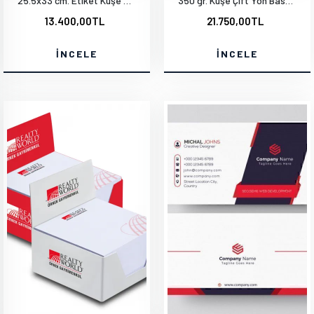
25.5x33 cm. Etiket Kuşe Çıkartma
350 gr. Kuşe Çift Yön Baskı Mat Selefonlu 1000 Adet
13.400,00TL
21.750,00TL
İNCELE
İNCELE