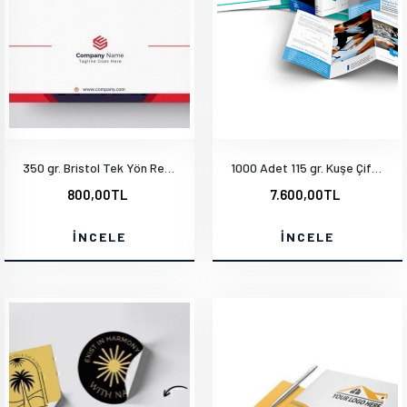
350 gr. Bristol Tek Yön Renkli Mat Selefonlu Arkası Tek renk Siyah
1000 Adet 115 gr. Kuşe Çift Yön Baskı A3-28x40 cm
800,00TL
7.600,00TL
İNCELE
İNCELE