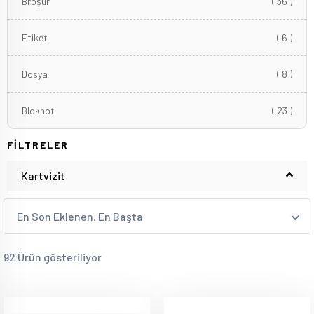
Broşür
( 36 )
Etiket
( 6 )
Dosya
( 8 )
Bloknot
( 23 )
FİLTRELER
Kartvizit
En Son Eklenen, En Başta
92 Ürün gösteriliyor