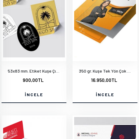
53x83 mm. Etiket Kuşe Çıkartma Selefonsuz
350 gr. Kuşe Tek Yön Çok Renkli Mat Selefon Kabartma Lak - İçi Tek Renk 1000 Adet
900,00TL
16.950,00TL
İNCELE
İNCELE