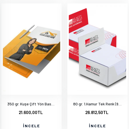
350 gr. Kuşe Çift Yön Baskı Parlak Selefonlu 1000 Adet
80 gr. 1.Hamur Tek Renk (9.4x13.3cm) 1000 Adet
21.600,00TL
26.812,50TL
İNCELE
İNCELE