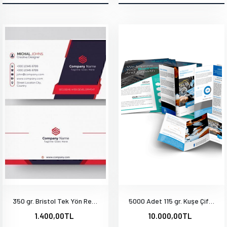
350 gr. Bristol Tek Yön Renkli Mat Selefonlu Altın Yaldızlı Arkası Tek Renk Siyah
5000 Adet 115 gr. Kuşe Çift Yön Baskı A4-20x28 cm
1.400,00TL
10.000,00TL