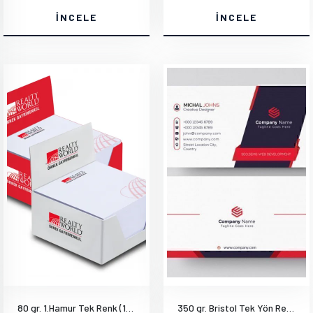
İNCELE
İNCELE
80 gr. 1.Hamur Tek Renk (14x20cm) 1000 Adet
350 gr. Bristol Tek Yön Renkli Mat Selefonlu Gümüş Yaldızlı Arkası Tek Renk Siyah