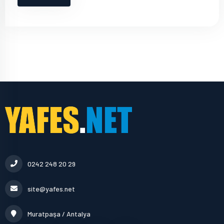
0242 248 20 29
site@yafes.net
Muratpaşa / Antalya