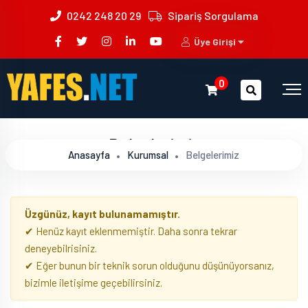
0242 248 20 29
Sipariş Sorgulama
Üye Girişi
0
Belgelerimiz
Anasayfa
Kurumsal
Belgelerimiz
Üzgünüz, kayıt bulunamamıştır.
✔ Henüz kayıt eklenmemiştir. Daha sonra tekrar
deneyebilrisiniz.
✔ Eğer bunun bir teknik sorun olduğunu düşünüyorsanız,
bizimle iletişime geçebilirsiniz.