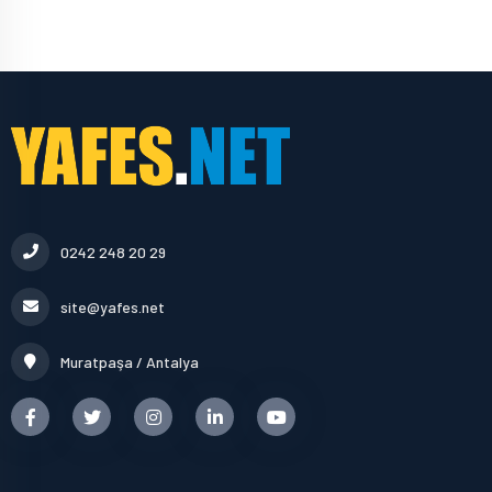
0242 248 20 29
site@yafes.net
Muratpaşa / Antalya