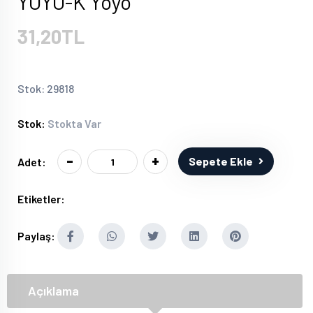
YOYO-K Yoyo
31,20TL
Stok: 29818
Stok:
Stokta Var
-
+
Sepete Ekle
Adet:
Etiketler:
Paylaş:
Açıklama