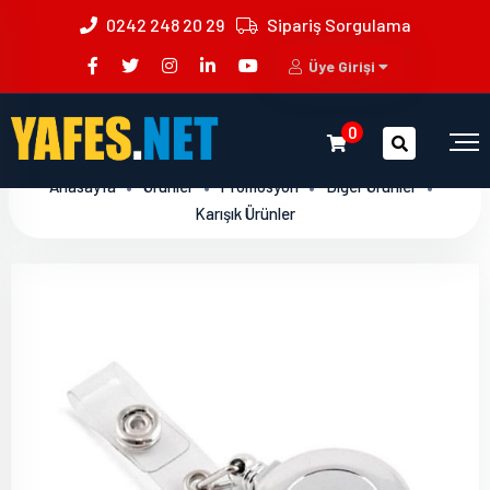
0242 248 20 29
Sipariş Sorgulama
Üye Girişi
0
Anasayfa
Ürünler
Promosyon
Diğer Ürünler
Karışık Ürünler