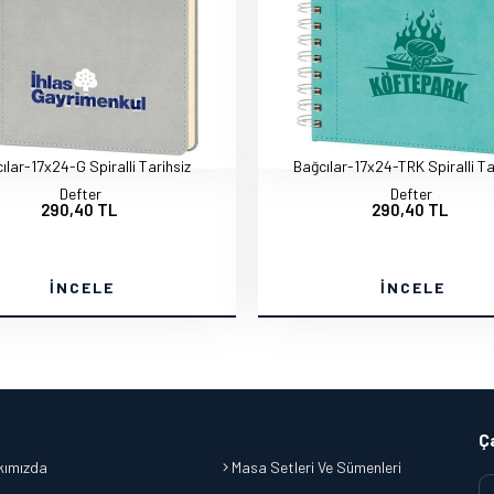
ılar-17x24-G Spiralli Tarihsiz
Bağcılar-17x24-TRK Spiralli Ta
Defter
Defter
290,40 TL
290,40 TL
İNCELE
İNCELE
Ç
ımızda
Masa Setleri Ve Sümenleri