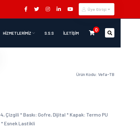
Üye Girişi
0
HİZMETLERİMİZ
S.S.S
İLETİŞİM
Ürün Kodu: Vefa-TB
4, Çizgili * Baskı: Gofre, Dijital * Kapak: Termo PU
* Esnek Lastikli