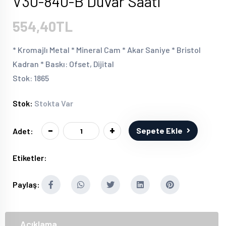
V30-840-B Duvar Saati
554,40TL
* Kromajlı Metal * Mineral Cam * Akar Saniye * Bristol
Kadran * Baskı: Ofset, Dijital
Stok: 1865
Stok:
Stokta Var
-
+
Sepete Ekle
Adet:
Etiketler:
Paylaş:
Açıklama