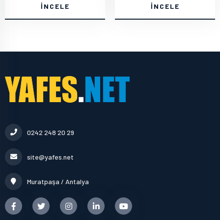
İNCELE
İNCELE
0242 248 20 29
site@yafes.net
Muratpaşa / Antalya