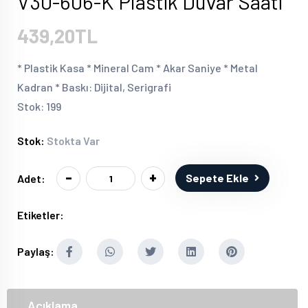
V30-606-K Plastik Duvar Saati
439,20TL
* Plastik Kasa * Mineral Cam * Akar Saniye * Metal
Kadran * Baskı: Dijital, Serigrafi
Stok: 199
Stok:
Stokta Var
-
+
Sepete Ekle
Adet:
Etiketler:
Paylaş:
Açıklama