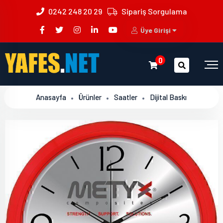
0242 248 20 29
Sipariş Sorgulama
Üye Girişi
0
Anasayfa
Ürünler
Saatler
Dijital Baskı