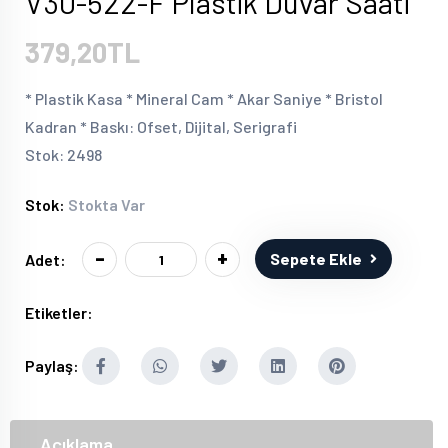
V30-522-F Plastik Duvar Saati
379,20TL
* Plastik Kasa * Mineral Cam * Akar Saniye * Bristol
Kadran * Baskı: Ofset, Dijital, Serigrafi
Stok: 2498
Stok:
Stokta Var
-
+
Sepete Ekle
Adet:
Etiketler:
Paylaş:
Açıklama