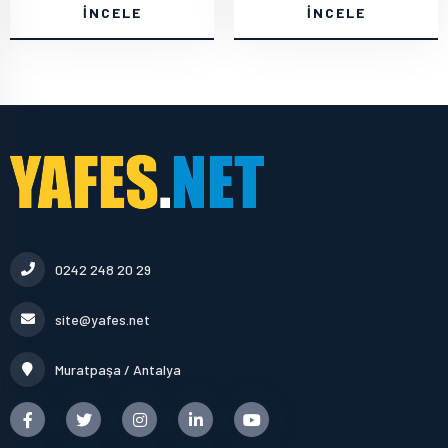
İNCELE
İNCELE
0242 248 20 29
site@yafes.net
Muratpaşa / Antalya