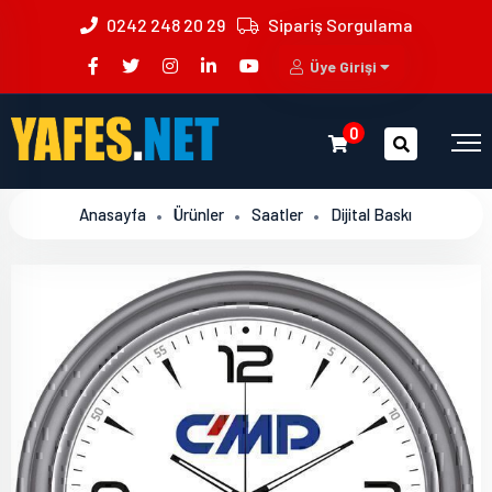
0242 248 20 29
Sipariş Sorgulama
Üye Girişi
0
Anasayfa
Ürünler
Saatler
Dijital Baskı