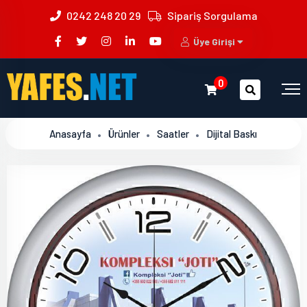
0242 248 20 29
Sipariş Sorgulama
Üye Girişi
0
Anasayfa
Ürünler
Saatler
Dijital Baskı