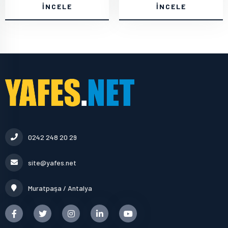
İNCELE
İNCELE
0242 248 20 29
site@yafes.net
Muratpaşa / Antalya