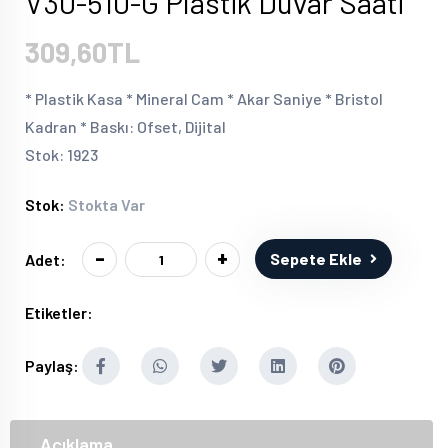
V30-510-G Plastik Duvar Saati
309,60TL
* Plastik Kasa * Mineral Cam * Akar Saniye * Bristol
Kadran * Baskı: Ofset, Dijital
Stok: 1923
Stok:
Stokta Var
-
+
Sepete Ekle
Adet:
Etiketler:
Paylaş:
Açıklama