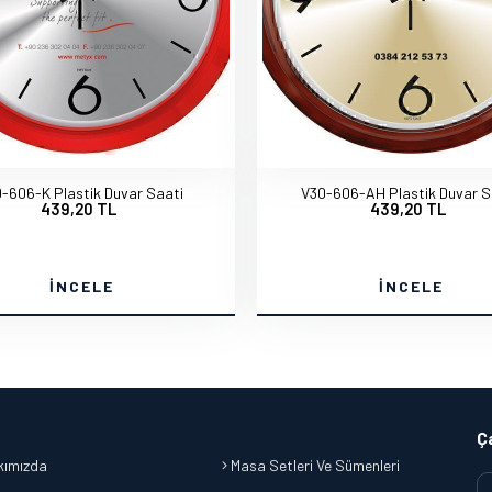
-606-K Plastik Duvar Saati
V30-606-AH Plastik Duvar S
439,20 TL
439,20 TL
İNCELE
İNCELE
Ç
ımızda
Masa Setleri Ve Sümenleri