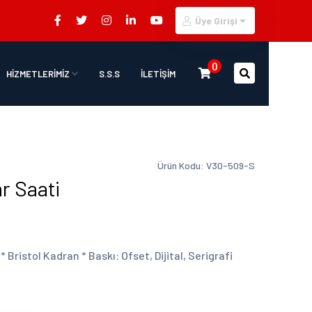
Üye Girişi
0
HİZMETLERİMİZ
S.S.S
İLETİŞİM
Ürün Kodu: V30-509-S
r Saati
 Bristol Kadran * Baskı: Ofset, Dijital, Serigrafi