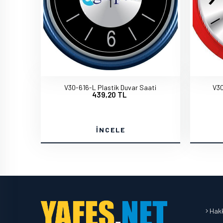
V30-616-L Plastik Duvar Saati
V30
439,20 TL
İNCELE
Hakk