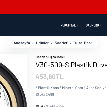
KURUMSAL
ÜRÜNLER
Anasayfa
Ürünler
Saatler
Dijital Baskı
,
Saatler
Dijital baskı
V30-509-S Plastik Duva
453,60TL
* Plastik Kasa * Mineral Cam * Akar Saniye *
Stok: 2499
Stok:
Stokta Var