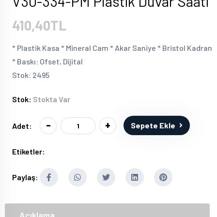
V30-334-PM Plastik Duvar Saati
410,40TL
* Plastik Kasa * Mineral Cam * Akar Saniye * Bristol Kadran
* Baskı: Ofset, Dijital
Stok: 2495
Stok:
Stokta Var
-
+
Sepete Ekle
Adet:
Etiketler:
Paylaş:
Açıklama