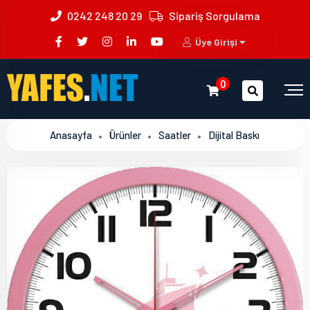
0242 248 20 29
Sipariş Sorgulama
Üye Girişi
0
Anasayfa
Ürünler
Saatler
Dijital Baskı