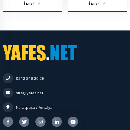
İNCELE
İNCELE
0242 248 20 29
site@yafes.net
Muratpaşa / Antalya