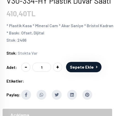
V30-334-HY Plastik Duvar Saati
410,40TL
* Plastik Kasa * Mineral Cam * Akar Saniye * Bristol Kadran
* Baskı: Ofset, Dijital
Stok: 2466
Stok:
Stokta Var
-
+
Sepete Ekle
Adet:
Etiketler:
Paylaş:
Açıklama