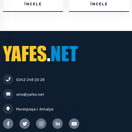
İNCELE
İNCELE
0242 248 20 29
site@yafes.net
Muratpaşa / Antalya