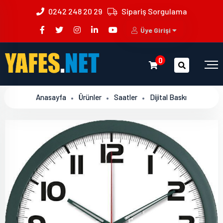
0242 248 20 29
Sipariş Sorgulama
Üye Girişi
0
Anasayfa
Ürünler
Saatler
Dijital Baskı