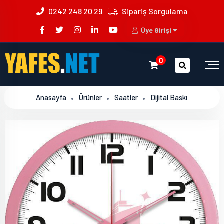
0242 248 20 29
Sipariş Sorgulama
Üye Girişi
0
Anasayfa
Ürünler
Saatler
Dijital Baskı