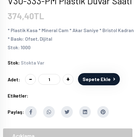
V30-333-PM Plastik Duvar Saati
374,40TL
* Plastik Kasa * Mineral Cam * Akar Saniye * Bristol Kadran
* Baskı: Ofset, Dijital
Stok: 1000
Stok:
Stokta Var
-
+
Sepete Ekle
Adet:
Etiketler:
Paylaş:
Açıklama