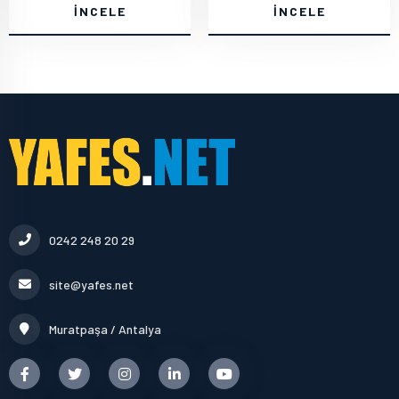
İNCELE
İNCELE
0242 248 20 29
site@yafes.net
Muratpaşa / Antalya