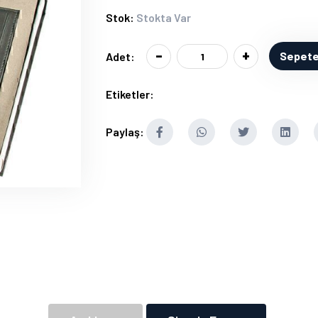
Stok:
Stokta Var
-
+
Sepete
Adet:
Etiketler:
Paylaş: