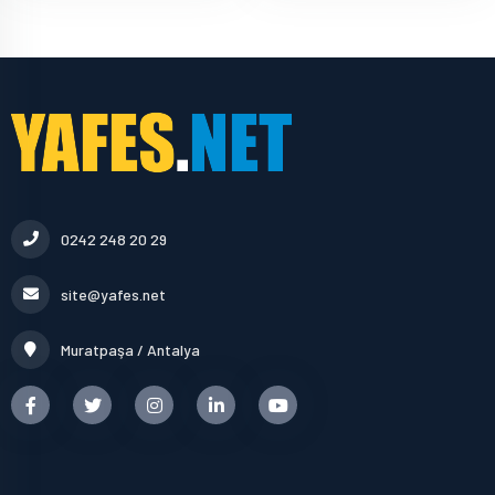
0242 248 20 29
site@yafes.net
Muratpaşa / Antalya