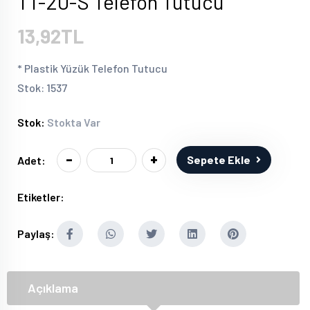
TT-20-S Telefon Tutucu
13,92TL
* Plastik Yüzük Telefon Tutucu
Stok: 1537
Stok:
Stokta Var
-
+
Sepete Ekle
Adet:
Etiketler:
Paylaş:
Açıklama