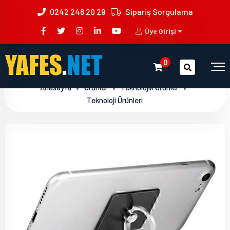
0242 248 20 29
Sipariş Sorgulama
Üye Girişi
0
Anasayfa
Ürünler
Teknolojik Ürünler
Teknoloji Ürünleri