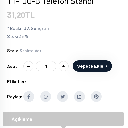
TT-100-B Telefon Standı
31,20TL
* Baskı: UV, Serigrafi
Stok: 3578
Stok:
Stokta Var
-
+
Sepete Ekle
Adet:
Etiketler:
Paylaş:
Açıklama