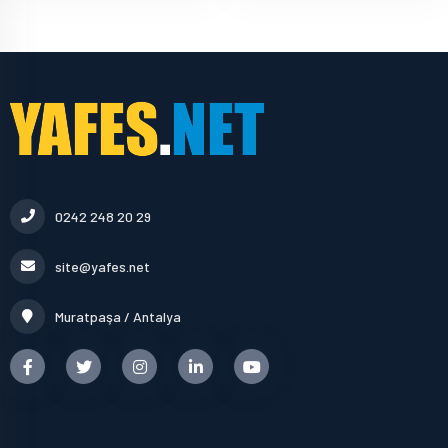
0242 248 20 29
site@yafes.net
Muratpaşa / Antalya