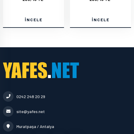
İNCELE
İNCELE
0242 248 20 29
site@yafes.net
Muratpaşa / Antalya