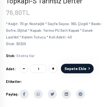
Topkapı-S Tarihsiz Defter
76,80TL
* Kağıt: 70 gr. Nostaljik * Sayfa Sayısı: 160, Çizgili * Baskı:
Gofre, Dijital * Kapak: Termo PU Sert Kapak * Esnek
Lastikli * Kalem Tutucu * Koli Adeti: 40
Stok: 30325
Stok:
Stokta Var
-
+
Sepete Ekle
Adet:
Etiketler:
Paylaş: