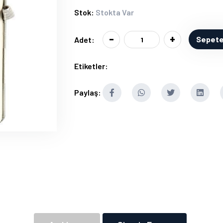
Stok:
Stokta Var
-
+
Sepete
Adet:
Etiketler:
Paylaş: