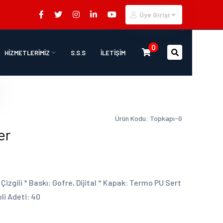
Üye Girişi
0
HİZMETLERİMİZ
S.S.S
İLETİŞİM
Ürün Kodu: Topkapı-G
er
, Çizgili * Baskı: Gofre, Dijital * Kapak: Termo PU Sert
li Adeti: 40