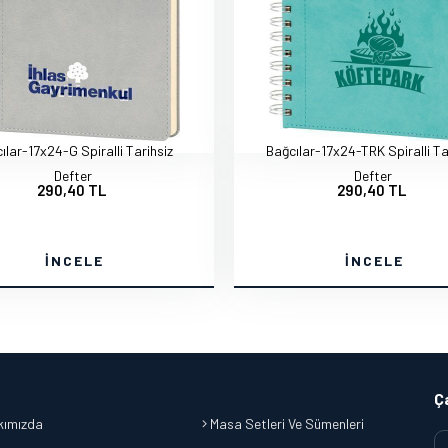
ılar-17x24-G Spiralli Tarihsiz
Bağcılar-17x24-TRK Spiralli Ta
Defter
Defter
290,40 TL
290,40 TL
İNCELE
İNCELE
Ç
ımızda
Masa Setleri Ve Sümenleri