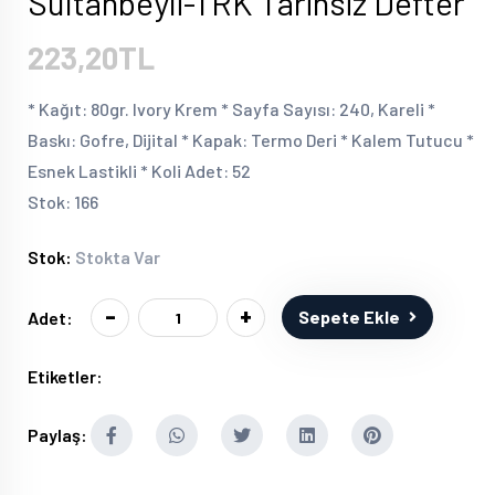
Sultanbeyli-TRK Tarihsiz Defter
223,20TL
* Kağıt: 80gr. Ivory Krem * Sayfa Sayısı: 240, Kareli *
Baskı: Gofre, Dijital * Kapak: Termo Deri * Kalem Tutucu *
Esnek Lastikli * Koli Adet: 52
Stok: 166
Stok:
Stokta Var
-
+
Sepete Ekle
Adet:
Etiketler:
Paylaş: