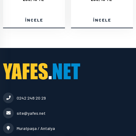
İNCELE
İNCELE
0242 248 20 29
site@yafes.net
Muratpaşa / Antalya