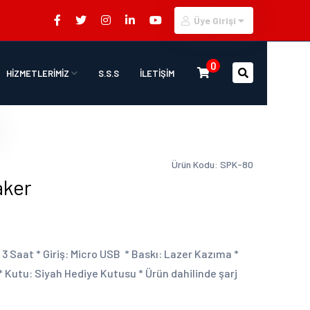
Üye Girişi
0
HİZMETLERİMİZ
S.S.S
İLETİŞİM
Ürün Kodu: SPK-80
aker
 3 Saat * Giriş: Micro USB * Baskı: Lazer Kazıma *
 * Kutu: Siyah Hediye Kutusu * Ürün dahilinde şarj