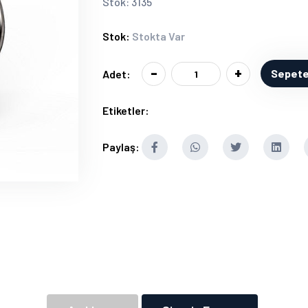
Stok: 3135
Stok:
Stokta Var
-
+
Sepete
Adet:
Etiketler:
Paylaş: