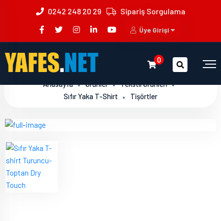
0242 248 20 29
Sipariş Sorgulama
Üye Girişi
0
Anasayfa
Ürünler
Tekstil Ürünleri
Sıfır Yaka T-Shirt
Tişörtler