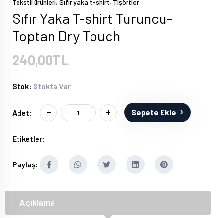
,
,
Tekstil ürünleri
Sıfır yaka t-shirt
Tişörtler
Sıfır Yaka T-shirt Turuncu-
Toptan Dry Touch
240,00TL
Stok:
Stokta Var
-
+
Sepete Ekle
Adet:
Etiketler:
Paylaş:
Açıklama