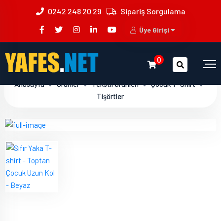
0242 248 20 29
Sipariş Sorgulama
Üye Girişi
0
Anasayfa
Ürünler
Tekstil Ürünleri
Çocuk T-Shirt
Tişörtler