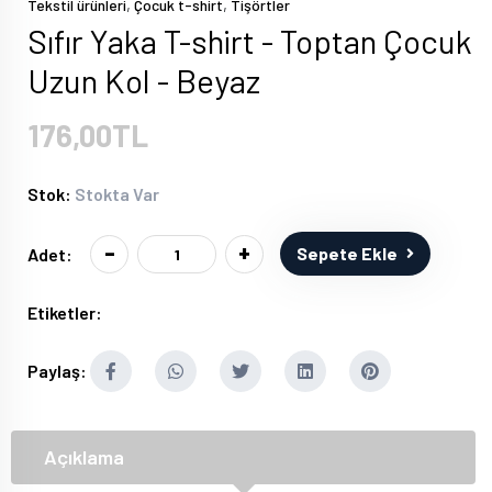
,
,
Tekstil ürünleri
Çocuk t-shirt
Tişörtler
Sıfır Yaka T-shirt - Toptan Çocuk
Uzun Kol - Beyaz
176,00TL
Stok:
Stokta Var
-
+
Sepete Ekle
Adet:
Etiketler:
Paylaş:
Açıklama