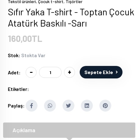
,
,
Tekstil ürünleri
Çocuk t-shirt
Tişörtler
Sıfır Yaka T-shirt - Toptan Çocuk
Atatürk Baskılı -Sarı
160,00TL
Stok:
Stokta Var
-
+
Sepete Ekle
Adet:
Etiketler:
Paylaş:
Açıklama