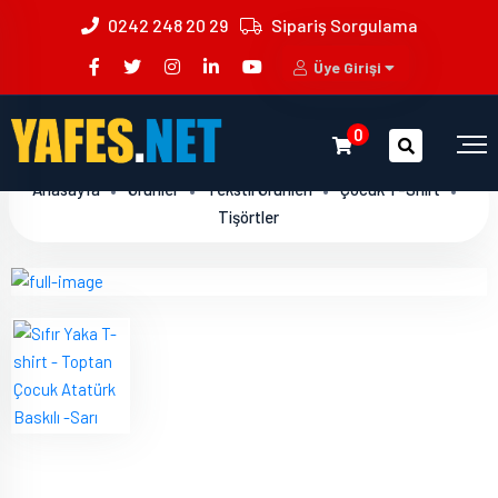
0242 248 20 29
Sipariş Sorgulama
Üye Girişi
0
Anasayfa
Ürünler
Tekstil Ürünleri
Çocuk T-Shirt
Tişörtler