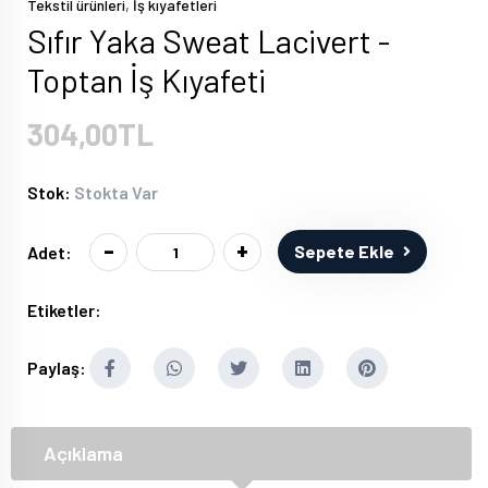
,
Tekstil ürünleri
İş kıyafetleri
Sıfır Yaka Sweat Lacivert -
Toptan İş Kıyafeti
304,00TL
Stok:
Stokta Var
-
+
Sepete Ekle
Adet:
Etiketler:
Paylaş:
Açıklama