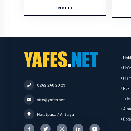
İNCELE
Hakk
Ürün
Hizm
0242 248 20 29
Rekl
Tekn
site@yafes.net
Ajan
Muratpaşa / Antalya
Doğa