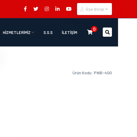
Üye Girişi
0
HİZMETLERİMİZ
S.S.S
İLETİŞİM
Ürün Kodu: PWB-400