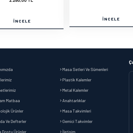
2.280,00 TL
İNCELE
İNCELE
Ç
ımızda
Masa Setleri Ve Sümenleri
lerimiz
Plastik Kalemler
etlerimiz
Metal Kalemler
am Matbaa
Anahtarlıklar
olojik Ürünler
Masa Takvimleri
da Ve Defterler
Gemici Takvimler
 Dostu Ürünler
İletişim