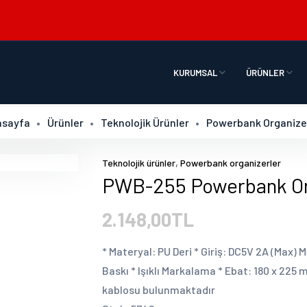
KURUMSAL
ÜRÜNLER
asayfa
Ürünler
Teknolojik Ürünler
Powerbank Organize
,
Teknolojik ürünler
Powerbank organizerler
PWB-255 Powerbank Or
2.148,00TL
* Materyal: PU Deri * Giriş: DC5V 2A (Max) M
Baskı * Işıklı Markalama * Ebat: 180 x 225
kablosu bulunmaktadır