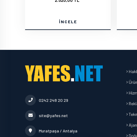
2.520,00 TL
İNCELE
Hakk
Ürün
Hizm
0242 248 20 29
Rekl
Tekn
site@yafes.net
Ajan
Muratpaşa / Antalya
Doğa