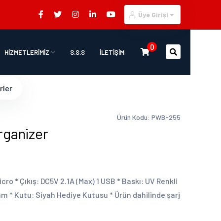
Üye Girişi
0
HİZMETLERİMİZ
S.S.S
İLETİŞİM
rler
Ürün Kodu: PWB-255
ganizer
icro * Çıkış: DC5V 2.1A (Max) 1 USB * Baskı: UV Renkli
 mm * Kutu: Siyah Hediye Kutusu * Ürün dahilinde şarj