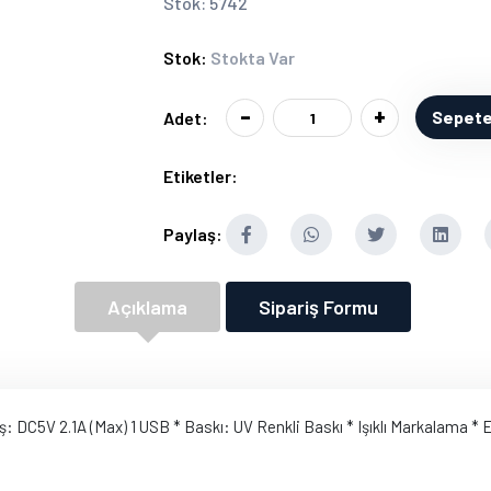
Stok: 5742
Stok:
Stokta Var
-
+
Sepete
Adet:
Etiketler:
Paylaş:
Açıklama
Sipariş Formu
kış: DC5V 2.1A (Max) 1 USB * Baskı: UV Renkli Baskı * Işıklı Markalama