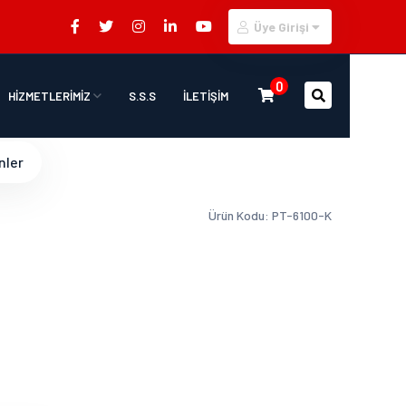
Üye Girişi
0
HİZMETLERİMİZ
S.S.S
İLETİŞİM
nler
Ürün Kodu: PT-6100-K