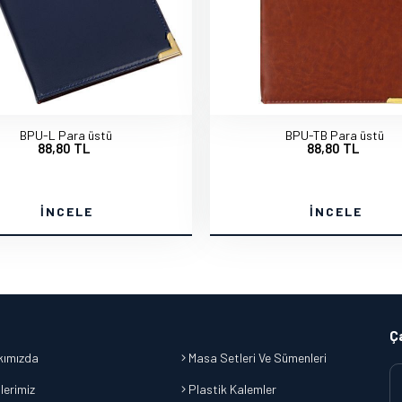
BPU-L Para üstü
BPU-TB Para üstü
88,80 TL
88,80 TL
İNCELE
İNCELE
Ç
ımızda
Masa Setleri Ve Sümenleri
lerimiz
Plastik Kalemler