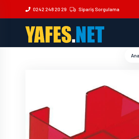
0242 248 20 29
Sipariş Sorgulama
Ana