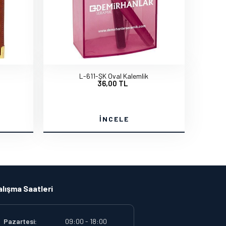
L-611-ŞK Oval Kalemlik
36,00 TL
İNCELE
alışma Saatleri
Pazartesi:
09:00 - 18:00