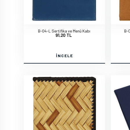
B-04-L Sertifika ve Menü Kabı
B-0
91,20 TL
İNCELE