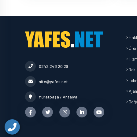
Hakk
Ürün
Hizm
0242 248 20 29
Rekl
Tekn
site@yafes.net
Ajan
Muratpaşa / Antalya
Doğa