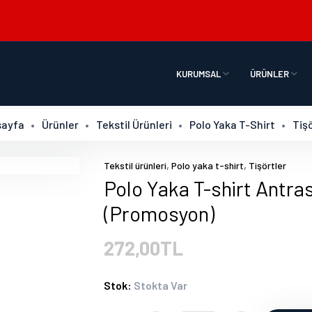
KURUMSAL
ÜRÜNLER
ayfa
Ürünler
Tekstil Ürünleri
Polo Yaka T-Shirt
Tişö
,
,
Tekstil ürünleri
Polo yaka t-shirt
Tişörtler
Polo Yaka T-shirt Antras
(Promosyon)
272,00TL
Stok:
Stokta Var