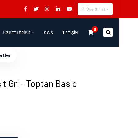
Üye Girişi
0
HİZMETLERİMİZ
S.S.S
İLETİŞİM
rtler
it Gri - Toptan Basic