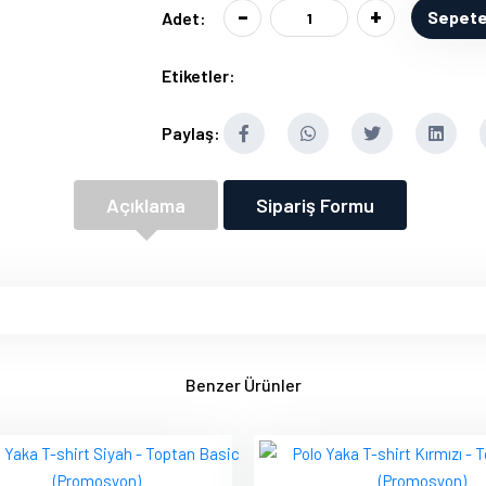
-
+
Sepete
Adet:
Etiketler:
Paylaş:
Açıklama
Sipariş Formu
Benzer Ürünler