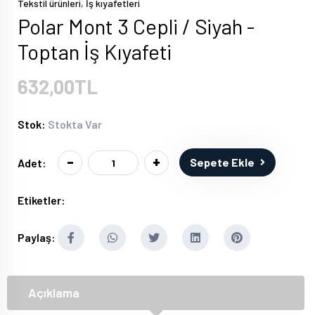
,
Tekstil ürünleri
İş kıyafetleri
Polar Mont 3 Cepli / Siyah -
Toptan İş Kıyafeti
632,00TL
Stok:
Stokta Var
-
+
Sepete Ekle
Adet:
Etiketler:
Paylaş:
Açıklama