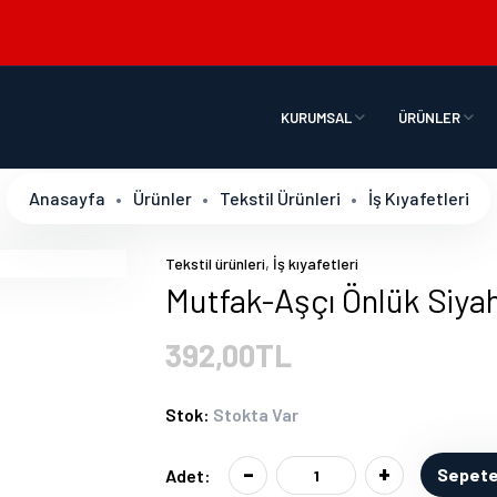
KURUMSAL
ÜRÜNLER
Anasayfa
Ürünler
Tekstil Ürünleri
İş Kıyafetleri
,
Tekstil ürünleri
İş kıyafetleri
Mutfak-Aşçı Önlük Siyah
392,00TL
Stok:
Stokta Var
-
+
Sepete
Adet: