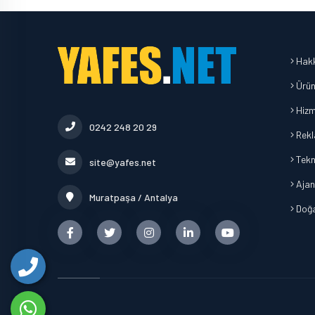
Hakk
Ürün
Hizm
0242 248 20 29
Rekl
Tekn
site@yafes.net
Ajan
Muratpaşa / Antalya
Doğa