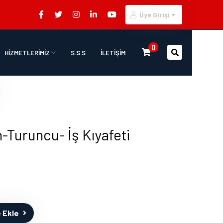
Üye Girişi
0
HİZMETLERİMİZ
S.S.S
İLETİŞİM
-Turuncu- İş Kıyafeti
 Ekle