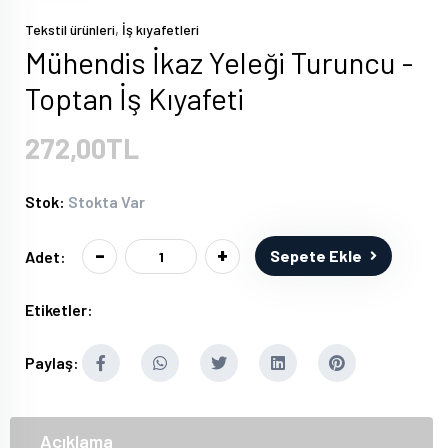
,
Tekstil ürünleri
İş kıyafetleri
Mühendis İkaz Yeleği Turuncu -
Toptan İş Kıyafeti
272,00TL
Stok:
Stokta Var
-
+
Sepete Ekle
Adet:
Etiketler:
Paylaş:
Açıklama