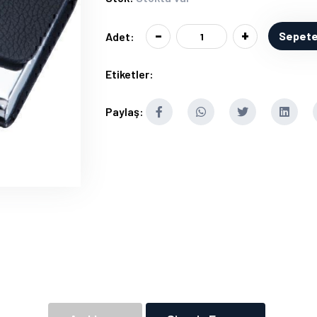
-
+
Sepete
Adet:
Etiketler:
Paylaş: