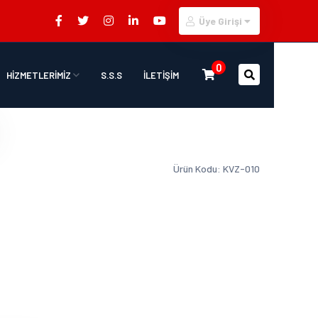
Üye Girişi
0
HİZMETLERİMİZ
S.S.S
İLETİŞİM
Ürün Kodu: KVZ-010