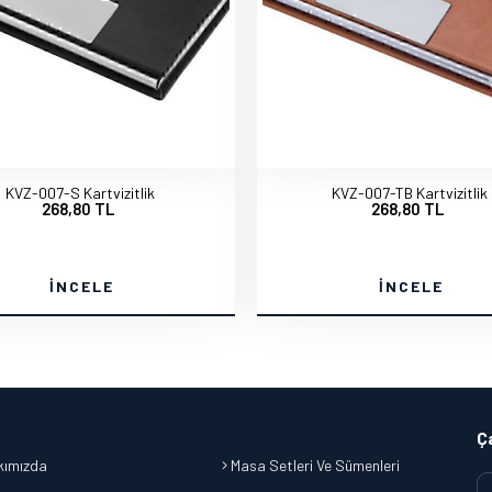
KVZ-007-S Kartvizitlik
KVZ-007-TB Kartvizitlik
268,80 TL
268,80 TL
İNCELE
İNCELE
Ç
ımızda
Masa Setleri Ve Sümenleri