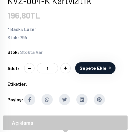
KVZ-004-K Kartvizitlik
196,80TL
* Baskı: Lazer
Stok: 794
Stok:
Stokta Var
-
+
Sepete Ekle
Adet:
Etiketler:
Paylaş:
Açıklama