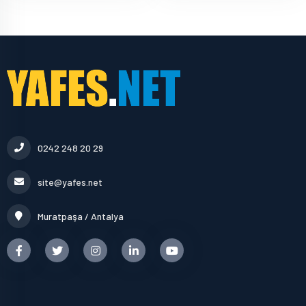
0242 248 20 29
site@yafes.net
Muratpaşa / Antalya