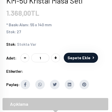
KM-50 Kristal Masa Seti
1.368,00TL
* Baskı Alanı: 55 x 140 mm
Stok: 27
Stok:
Stokta Var
-
+
Sepete Ekle
Adet:
Etiketler:
Paylaş:
Açıklama