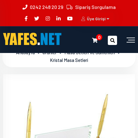
0242 248 20 29
Sipariş Sorgulama
Üye Girişi
0
Anasayfa
Ürünler
Masa Setleri Ve Sümenleri
Kristal Masa Setleri