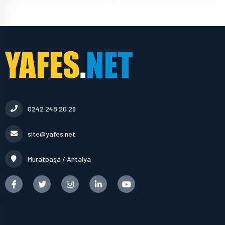
0242 248 20 29
site@yafes.net
Muratpaşa / Antalya