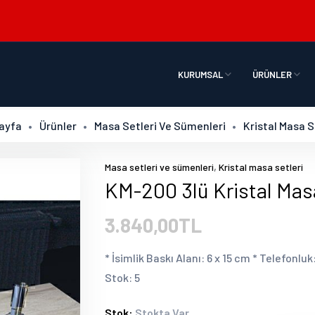
KURUMSAL
ÜRÜNLER
ayfa
Ürünler
Masa Setleri Ve Sümenleri
Kristal Masa S
,
Masa setleri ve sümenleri
Kristal masa setleri
KM-200 3lü Kristal Mas
3.840,00TL
* İsimlik Baskı Alanı: 6 x 15 cm * Telefonlu
Stok: 5
Stok:
Stokta Var