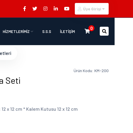
Üye Girişi
0
HİZMETLERİMİZ
S.S.S
İLETİŞİM
etleri
Ürün Kodu: KM-200
a Seti
k: 12 x 12 cm * Kalem Kutusu 12 x 12 cm