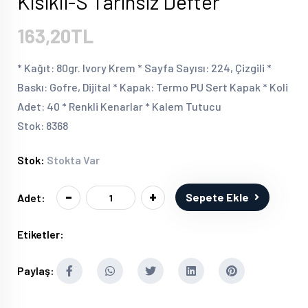
Kısıklı-S Tarihsiz Defter
163,20TL
* Kağıt: 80gr. Ivory Krem * Sayfa Sayısı: 224, Çizgili *
Baskı: Gofre, Dijital * Kapak: Termo PU Sert Kapak * Koli
Adet: 40 * Renkli Kenarlar * Kalem Tutucu
Stok: 8368
Stok:
Stokta Var
-
+
Sepete Ekle
Adet:
Etiketler:
Paylaş: