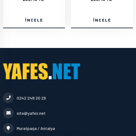
İNCELE
İNCELE
0242 248 20 29
site@yafes.net
Muratpaşa / Antalya