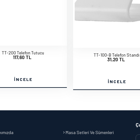
TT-200 Telefon Tutucu
TT-100-B Telefon Standı
117,60 TL
31,20 TL
İNCELE
İNCELE
Ç
ımızda
Masa Setleri Ve Sümenleri