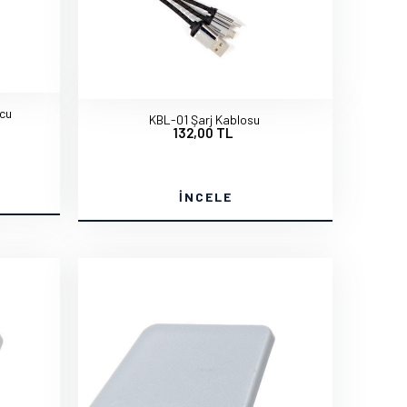
ucu
KBL-01 Şarj Kablosu
132,00 TL
İNCELE