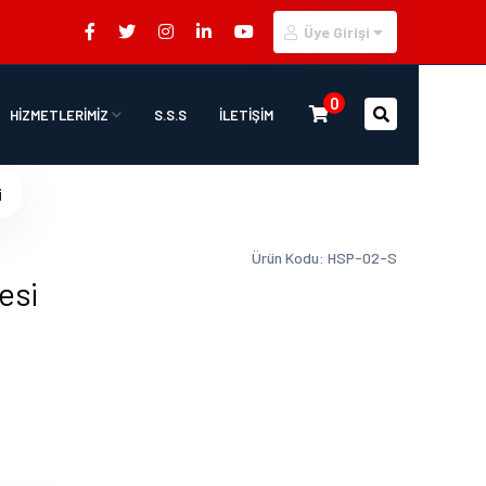
Üye Girişi
0
HİZMETLERİMİZ
S.S.S
İLETİŞİM
i
Ürün Kodu: HSP-02-S
esi