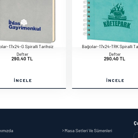
ılar-17x24-G Spiralli Tarihsiz
Bağcılar-17x24-TRK Spiralli Ta
Defter
Defter
290,40 TL
290,40 TL
İNCELE
İNCELE
Ç
ımızda
Masa Setleri Ve Sümenleri