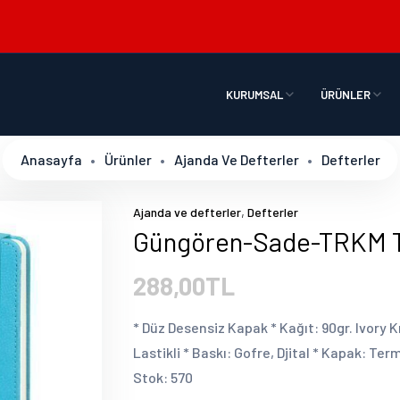
KURUMSAL
ÜRÜNLER
Anasayfa
Ürünler
Ajanda Ve Defterler
Defterler
,
Ajanda ve defterler
Defterler
Güngören-Sade-TRKM Ta
288,00TL
* Düz Desensiz Kapak * Kağıt: 90gr. Ivory K
Lastikli * Baskı: Gofre, Djital * Kapak: Te
Stok: 570