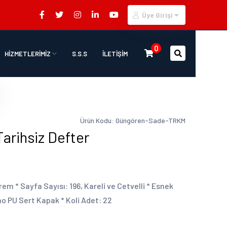
Üye Girişi
0
HİZMETLERİMİZ
S.S.S
İLETİŞİM
Ürün Kodu: Güngören-Sade-TRKM
rihsiz Defter
rem * Sayfa Sayısı: 196, Kareli ve Cetvelli * Esnek
rmo PU Sert Kapak * Koli Adet: 22