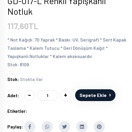
GD-017-L Renkli Yapışkanlı
Notluk
117,60TL
* Not Kağıdı: 70 Yaprak * Baskı: UV, Serigrafi * Sert Kapak
Taslama * Kalem Tutucu * Geri Dönüşüm Kağıt *
Yapışkanlı Notluklar * Kalem aksesuardır.
Stok: 8109
Stok:
Stokta Var
-
+
Sepete Ekle
Adet:
Etiketler:
Paylaş: