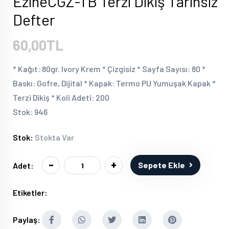
EzineCGZ-TB Terzi Dikiş Tarihsiz
Defter
60,00TL
* Kağıt: 80gr. Ivory Krem * Çizgisiz * Sayfa Sayısı: 80 *
Baskı: Gofre, Dijital * Kapak: Termo PU Yumuşak Kapak *
Terzi Dikiş * Koli Adeti: 200
Stok: 946
Stok:
Stokta Var
-
+
Sepete Ekle
Adet:
Etiketler:
Paylaş: