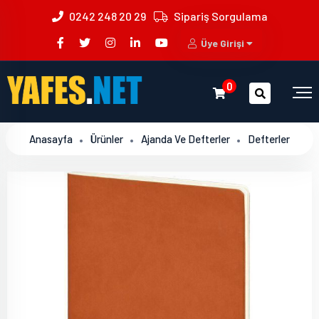
0242 248 20 29
Sipariş Sorgulama
Üye Girişi
0
Anasayfa
Ürünler
Ajanda Ve Defterler
Defterler