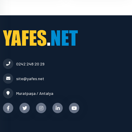
0242 248 20 29
site@yafes.net
Muratpaşa / Antalya