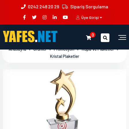
0242 248 20 29
Sipariş Sorgulama
Üye Girişi
0
Anasayfa
Ürünler
Promosyon
Kupa Ve Plaketler
Kristal Plaketler