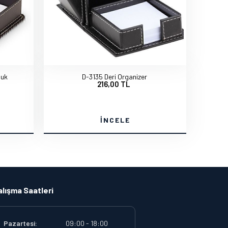
luk
D-3135 Deri Organizer
216,00 TL
İNCELE
alışma Saatleri
Pazartesi:
09:00 - 18:00