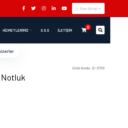
Üye Girişi
0
HİZMETLERİMİZ
S.S.S
İLETİŞİM
izerler
Ürün Kodu: D-3170
 Notluk