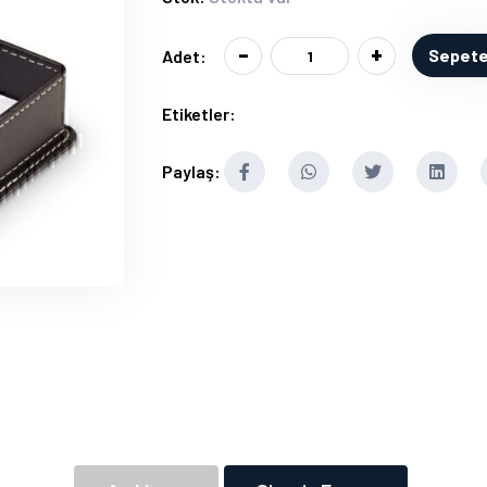
-
+
Sepete
Adet:
Etiketler:
Paylaş: