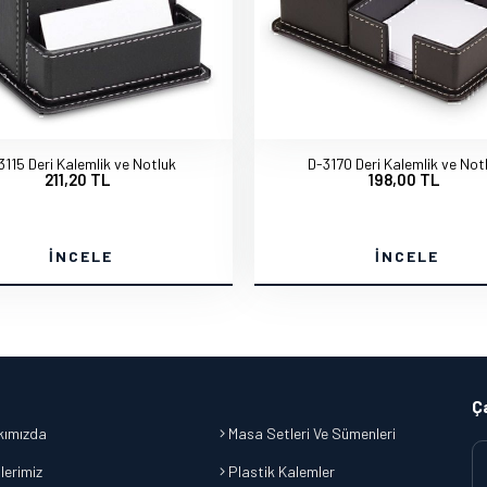
3115 Deri Kalemlik ve Notluk
D-3170 Deri Kalemlik ve Not
211,20 TL
198,00 TL
İNCELE
İNCELE
Ç
ımızda
Masa Setleri Ve Sümenleri
lerimiz
Plastik Kalemler