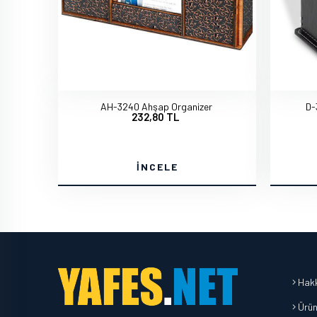
AH-3240 Ahşap Organizer
D-
232,80 TL
İNCELE
Hakk
Ürün