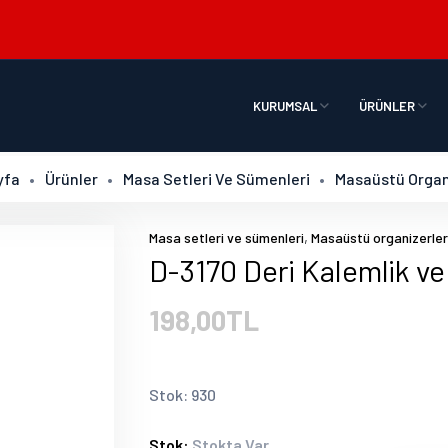
KURUMSAL
ÜRÜNLER
yfa
Ürünler
Masa Setleri Ve Sümenleri
Masaüstü Organ
,
Masa setleri ve sümenleri
Masaüstü organizerler
D-3170 Deri Kalemlik ve
198,00TL
Stok: 930
Stok:
Stokta Var