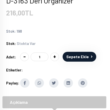
D-3163 Deri Organizer
216,00TL
Stok: 198
Stok:
Stokta Var
-
+
Sepete Ekle
Adet:
Etiketler:
Paylaş:
Açıklama