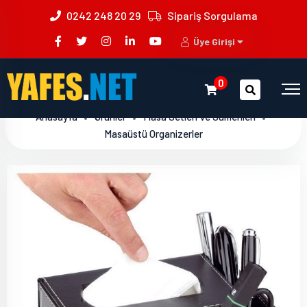
0242 248 20 29
Sipariş Sorgulama
Üye Girişi
0
Anasayfa
Ürünler
Masa Setleri Ve Sümenleri
Masaüstü Organizerler