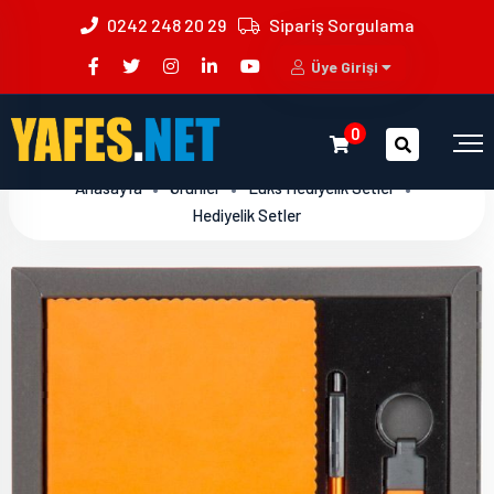
0242 248 20 29
Sipariş Sorgulama
Üye Girişi
0
Anasayfa
Ürünler
Lüks Hediyelik Setler
Hediyelik Setler