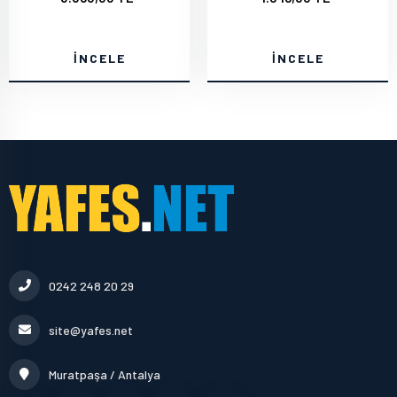
İNCELE
İNCELE
0242 248 20 29
site@yafes.net
Muratpaşa / Antalya