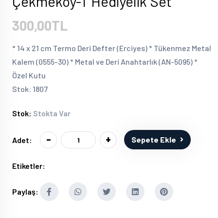
Çekmeköy-T Hediyelik Set
300,00TL
* 14 x 21 cm Termo Deri Defter (Erciyes) * Tükenmez Metal
Kalem (0555-30) * Metal ve Deri Anahtarlık (AN-5095) *
Özel Kutu
Stok: 1807
Stok:
Stokta Var
-
+
Sepete Ekle
Adet:
Etiketler:
Paylaş: