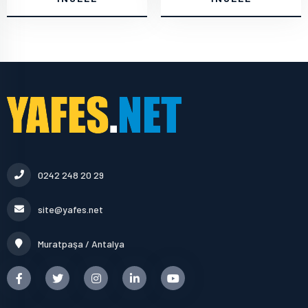
0242 248 20 29
site@yafes.net
Muratpaşa / Antalya