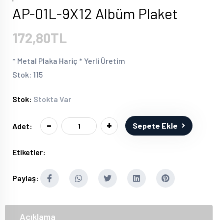
AP-01L-9X12 Albüm Plaket
172,80TL
* Metal Plaka Hariç * Yerli Üretim
Stok: 115
Stok:
Stokta Var
-
+
Sepete Ekle
Adet:
Etiketler:
Paylaş:
Açıklama