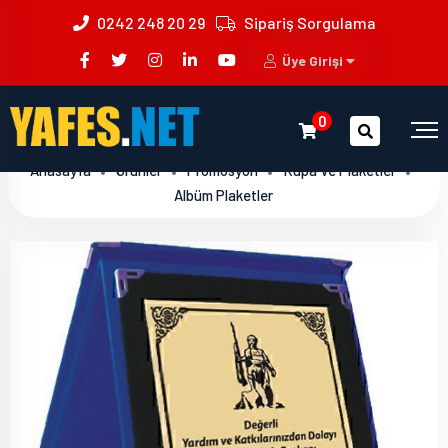
0242 248 20 29
Sipariş Sorgulama
Üye Girişi
0
Anasayfa
Ürünler
Promosyon
Kupa Ve Plaketler
Albüm Plaketler