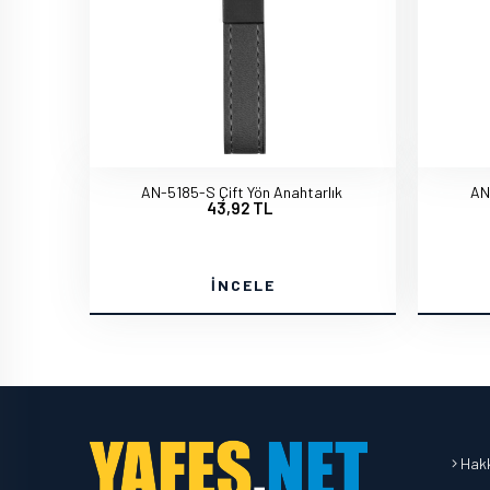
AN-5185-S Çift Yön Anahtarlık
AN
43,92 TL
İNCELE
Hakk