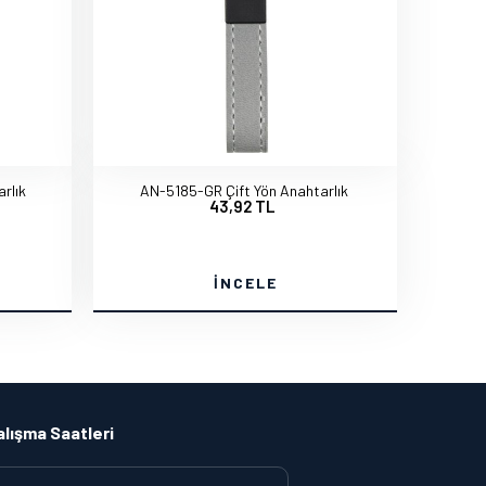
rlık
AN-5185-GR Çift Yön Anahtarlık
43,92 TL
İNCELE
alışma Saatleri