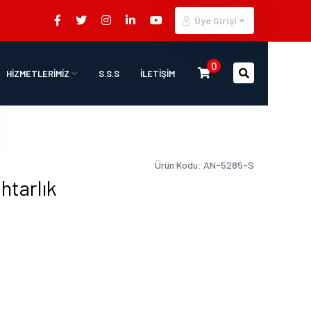
Üye Girişi
0
HİZMETLERİMİZ
S.S.S
İLETİŞİM
Ürün Kodu: AN-5285-S
htarlık