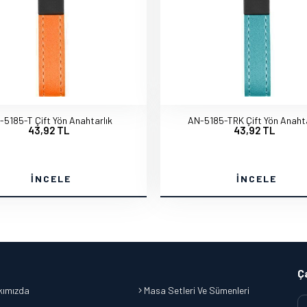
-5185-T Çift Yön Anahtarlık
AN-5185-TRK Çift Yön Anahta
43,92 TL
43,92 TL
İNCELE
İNCELE
Ç
ımızda
Masa Setleri Ve Sümenleri